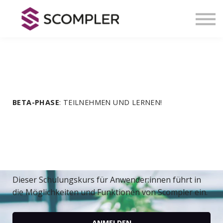
Kontakt
Über Scompler
Registrieren
Anmelden
BETA-PHASE
: TEILNEHMEN UND LERNEN!
Scompler für
Anwender:innen
Dieser Schulungskurs für Anwender:innen führt in
die Möglichkeiten und Funktionen von Scompler ein.
ANMELDEN