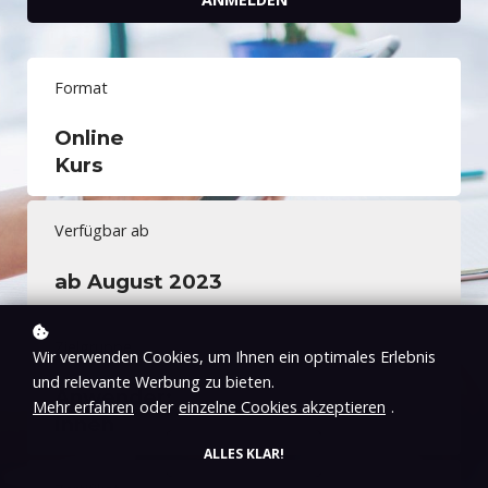
Format
Online
Kurs
Verfügbar ab
ab August 2023
Zielgruppe
Wir verwenden Cookies, um Ihnen ein optimales Erlebnis
und relevante Werbung zu bieten.
Anwender:
Mehr erfahren
oder
einzelne Cookies akzeptieren
.
innen
ALLES KLAR!